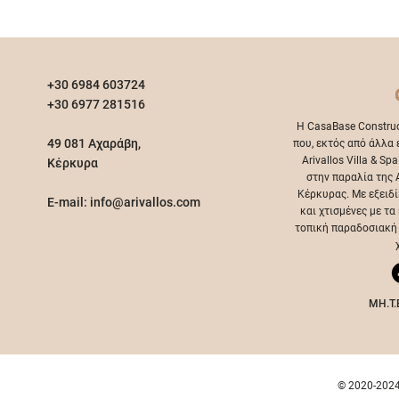
+30 6984 603724
+30 6977 281516
Η CasaBase Construc
49 081 Αχαράβη,
που, εκτός από άλλα έ
Arivallos Villa & Sp
Κέρκυρα
στην παραλία της 
Κέρκυρας. Με εξειδ
E-mail:
info@arivallos.com
και χτισμένες με τ
τοπική παραδοσιακή 
MH.T.
© 2020-2024 